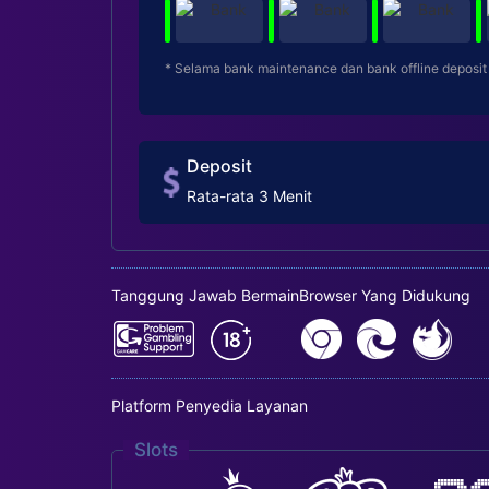
* Selama bank maintenance dan bank offline deposit 
Deposit
Rata-rata 3 Menit
Tanggung Jawab Bermain
Browser Yang Didukung
Platform Penyedia Layanan
Slots