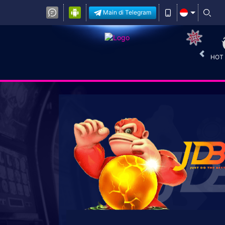
Main di Telegram
HOT