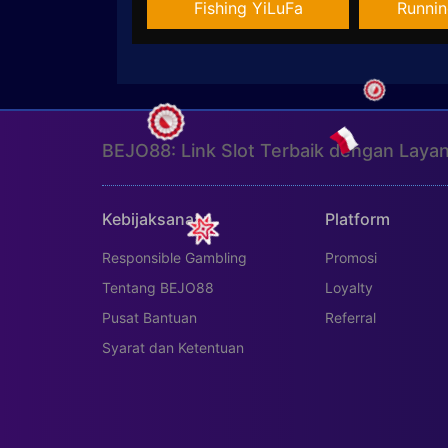
Fishing YiLuFa
Runnin
BEJO88: Link Slot Terbaik dengan Layan
Kebijaksanaan
Platform
Responsible Gambling
Promosi
Tentang BEJO88
Loyalty
Pusat Bantuan
Referral
Syarat dan Ketentuan