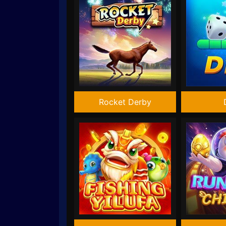
Rocket Derby