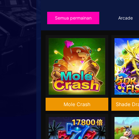
Semua permainan
Arcade
Mole Crash
Shade Dra