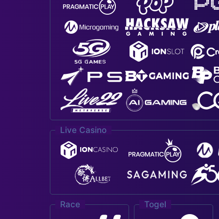
Live Casino
Race
Togel