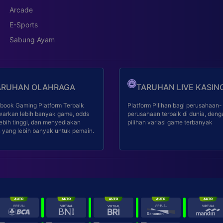
Arcade
E-Sports
Sabung Ayam
ARUHAN OLAHRAGA
TARUHAN LIVE KASIN
book Gaming Platform Terbaik
Platform Pilihan bagi perusahaan-
arkan lebih banyak game, odds
perusahaan terbaik di dunia, deng
ebih tinggi, dan menyediakan
pilihan variasi game terbanyak
n yang lebih banyak untuk pemain.