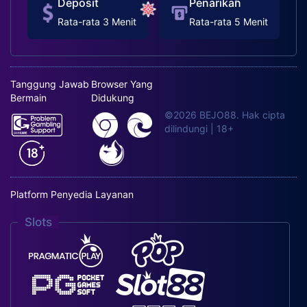
Deposit
Penarikan
Rata-rata 3 Menit
Rata-rata 5 Menit
Tanggung Jawab
Browser Yang
Bermain
Didukung
©2026 BEJO88. Hak cipta
dilindungi | 18+
Platform Penyedia Layanan
Slots