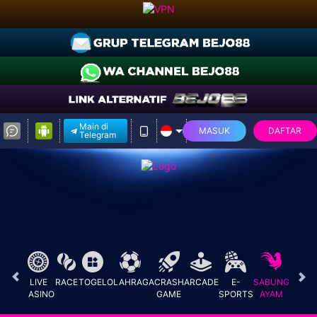
Main di
MASUK
DAFTAR
Telegram
LOTS
LIVE
RACE
TOGEL
OLAHRAGA
CRASH
ARCADE
E-
SABUNG
PROM
CASINO
GAME
SPORTS
AYAM