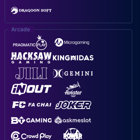
Arcade