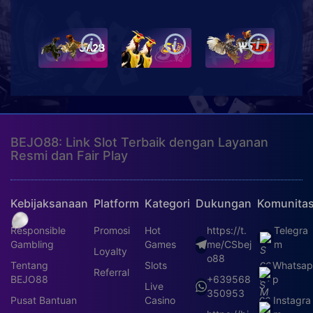
i
i
i
BEJO88: Link Slot Terbaik dengan Layanan
Resmi dan Fair Play
Kebijaksanaan
Platform
Kategori
Dukungan
Komunita
Responsible
Promosi
Hot
https://t.
Telegra
Gambling
Games
me/CSbej
m
Loyalty
o88
Tentang
Slots
Whatsa
Referral
BEJO88
+639568
p
Live
350953
Pusat Bantuan
Casino
Instagra