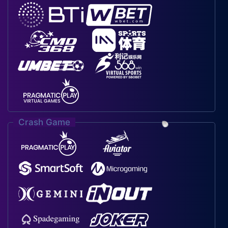
Crash Game