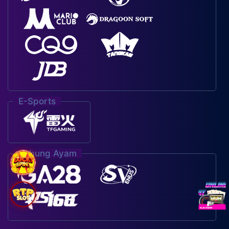
E-Sports
Sabung Ayam