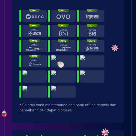
* Selama bank maintenance dan bank offline deposit dan
penarikan tidak dapat diproses