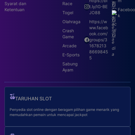
https://bi
m
Syarat dan
Race
t.ly/IG-BE
Ketentuan
Faceboo
Togel
JO88
k
Olahraga
https://w
ww.faceb
Crash
ook.com/
Game
groups/3
Arcade
1678213
8669845
E-Sports
5
Sabung
Ayam
TARUHAN SLOT
Penyedia slot online dengan beragam pilihan game menarik yang
memudahkan pemain untuk mencapai jackpot