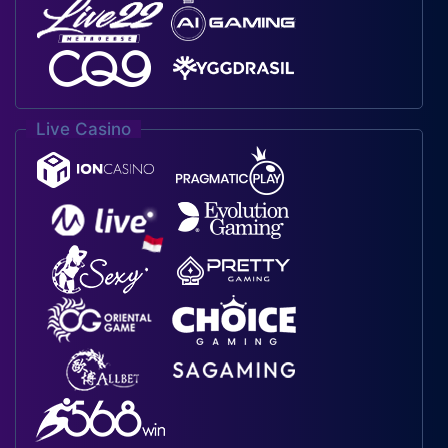
Live Casino