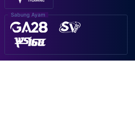
Sabung Ayam