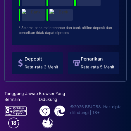
* Selama bank maintenance dan bank offline deposit dan
penarikan tidak dapat diproses
Deposit
Penarikan
Rata-rata 3 Menit
Rata-rata 5 Menit
Tanggung Jawab
Browser Yang
Bermain
Didukung
©2026 BEJO88. Hak cipta
dilindungi | 18+