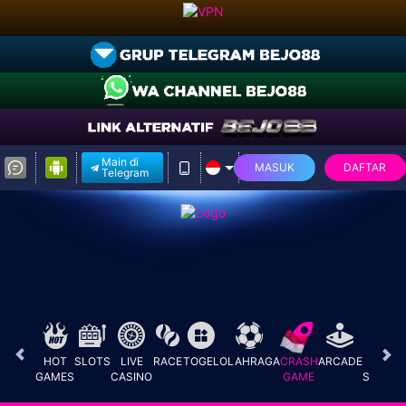
Main di
MASUK
DAFTAR
Telegram
HOT
SLOTS
LIVE
RACE
TOGEL
OLAHRAGA
CRASH
ARCADE
E-
GAMES
CASINO
GAME
SPORT