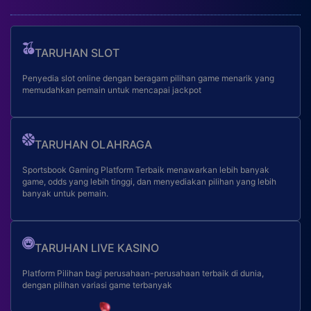
TARUHAN SLOT
Penyedia slot online dengan beragam pilihan game menarik yang
memudahkan pemain untuk mencapai jackpot
TARUHAN OLAHRAGA
Sportsbook Gaming Platform Terbaik menawarkan lebih banyak
game, odds yang lebih tinggi, dan menyediakan pilihan yang lebih
banyak untuk pemain.
TARUHAN LIVE KASINO
Platform Pilihan bagi perusahaan-perusahaan terbaik di dunia,
dengan pilihan variasi game terbanyak