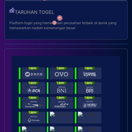
TARUHAN TOGEL
Platform togel yang menarik dari perusahan terbaik di dunia yang
menawarkan hadiah kemenangan besar