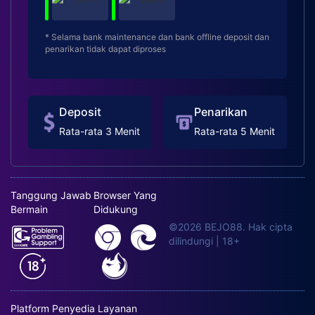
* Selama bank maintenance dan bank offline deposit dan
penarikan tidak dapat diproses
Deposit
Penarikan
Rata-rata 3 Menit
Rata-rata 5 Menit
Tanggung Jawab
Browser Yang
Bermain
Didukung
©2026 BEJO88. Hak cipta
dilindungi | 18+
Platform Penyedia Layanan