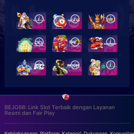
i
i
i
i
i
i
i
i
i
BEJO88: Link Slot Terbaik dengan Layanan
Resmi dan Fair Play
Kebijaksanaan
Platform
Kategori
Dukungan
Komunita