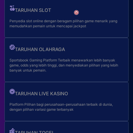
TARUHAN SLOT
Penyedia slot online dengan beragam pilihan game menarik yang
memudahkan pemain untuk mencapai jackpot
TARUHAN OLAHRAGA
Sportsbook Gaming Platform Terbaik menawarkan lebih banyak
game, odds yang lebih tinggi, dan menyediakan pilihan yang lebih
banyak untuk pemain.
TARUHAN LIVE KASINO
Platform Pilihan bagi perusahaan-perusahaan terbaik di dunia,
dengan pilihan variasi game terbanyak
TARUHAN TOGEL