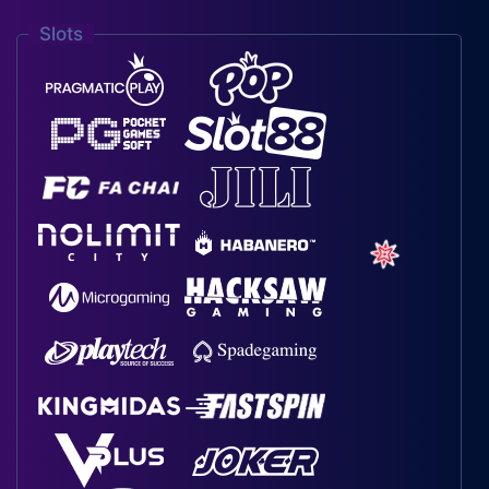
Slots