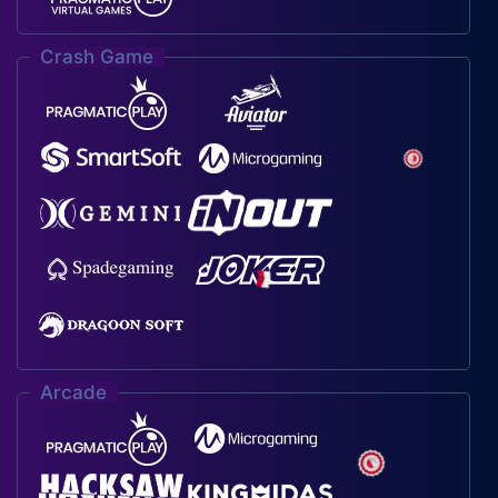
Crash Game
Arcade