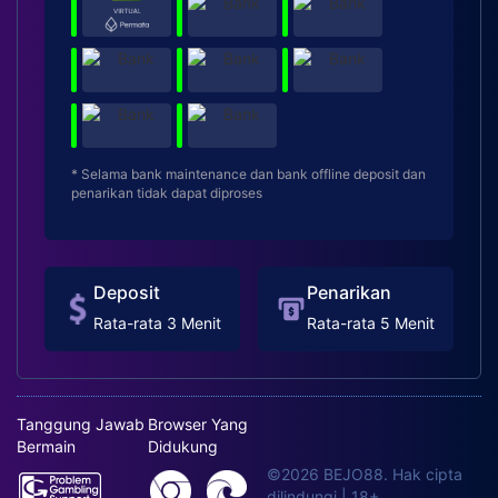
* Selama bank maintenance dan bank offline deposit dan
penarikan tidak dapat diproses
Deposit
Penarikan
Rata-rata 3 Menit
Rata-rata 5 Menit
Tanggung Jawab
Browser Yang
Bermain
Didukung
©2026 BEJO88. Hak cipta
dilindungi | 18+