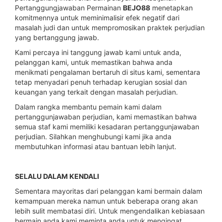
Pertanggungjawaban Permainan
BEJO88
menetapkan
komitmennya untuk meminimalisir efek negatif dari
masalah judi dan untuk mempromosikan praktek perjudian
yang bertanggung jawab.
Kami percaya ini tanggung jawab kami untuk anda,
pelanggan kami, untuk memastikan bahwa anda
menikmati pengalaman bertaruh di situs kami, sementara
tetap menyadari penuh terhadap kerugian sosial dan
keuangan yang terkait dengan masalah perjudian.
Dalam rangka membantu pemain kami dalam
pertanggunjawaban perjudian, kami memastikan bahwa
semua staf kami memiliki kesadaran pertanggunjawaban
perjudian. Silahkan menghubungi kami jika anda
membutuhkan informasi atau bantuan lebih lanjut.
SELALU DALAM KENDALI
Sementara mayoritas dari pelanggan kami bermain dalam
kemampuan mereka namun untuk beberapa orang akan
lebih sulit membatasi diri. Untuk mengendalikan kebiasaan
bermain anda kami meminta anda untuk mengingat