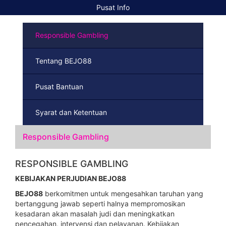
Pusat Info
Responsible Gambling
Tentang BEJO88
Pusat Bantuan
Syarat dan Ketentuan
Responsible Gambling
RESPONSIBLE GAMBLING
KEBIJAKAN PERJUDIAN BEJO88
BEJO88
berkomitmen untuk mengesahkan taruhan yang
bertanggung jawab seperti halnya mempromosikan
kesadaran akan masalah judi dan meningkatkan
pencegahan, intervensi dan pelayanan. Kebijakan