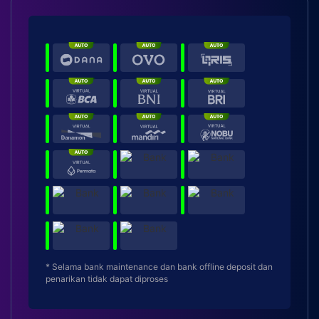
* Selama bank maintenance dan bank offline deposit dan
penarikan tidak dapat diproses