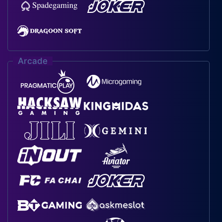
Arcade